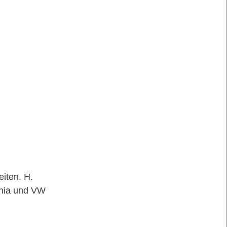
iten. H.
ania und VW